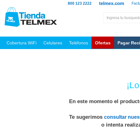
telmex.com
800 123 2222
Fact
Cobertura WiFi
Celulares
Teléfonos
Ofertas
Pagar Rec
¡Lo
En este momento el producto
Te sugerimos
consultar nues
o intenta reali