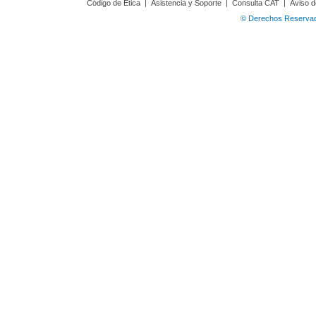
Código de Ética
|
Asistencia y Soporte
|
Consulta CAT
|
Aviso d
© Derechos Reservado