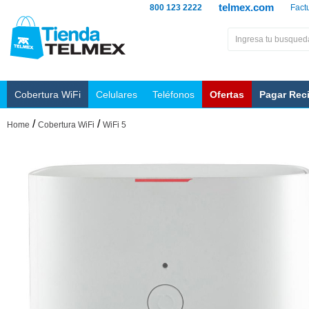
telmex.com
800 123 2222
Fact
Cobertura WiFi
Celulares
Teléfonos
Ofertas
Pagar Rec
/
/
Home
Cobertura WiFi
WiFi 5