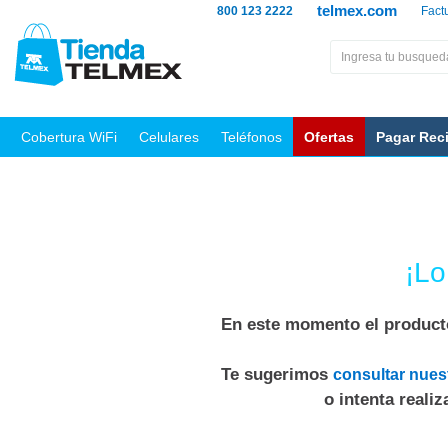
telmex.com
800 123 2222
Fact
Cobertura WiFi
Celulares
Teléfonos
Ofertas
Pagar Rec
¡Lo
En este momento el producto
Te sugerimos
consultar nues
o intenta reali