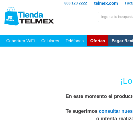
telmex.com
800 123 2222
Fact
Cobertura WiFi
Celulares
Teléfonos
Ofertas
Pagar Rec
¡Lo
En este momento el producto
Te sugerimos
consultar nues
o intenta reali