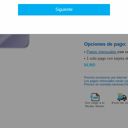
PRODUCTO DISP
Siguiente
Opciones de pago:
•
Pagos mensuales
con c
• 1 solo pago con tarjeta d
$4,905
Precios exclusivos por internet.
Los pagos mensuales serán ca
Precios en moneda nacional (IVA
Con cargo a tu
Envío sin co
Recibo Telmex