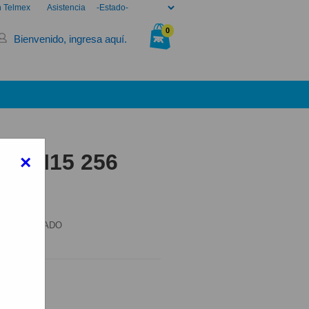
n Telmex
Asistencia
0
Bienvenido, ingresa aquí.
Tu bolsa está vacía.
EDMI15 256
×
15 256 MORADO
elmex