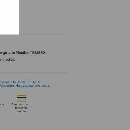
ONIBLE
argo a tu Recibo TELMEX.
e crédito:
rgados a tu Recibo TELMEX.
 incluido). Hasta agotar existencia.
sto
Con cargo a tu
tarjeta de
crédito