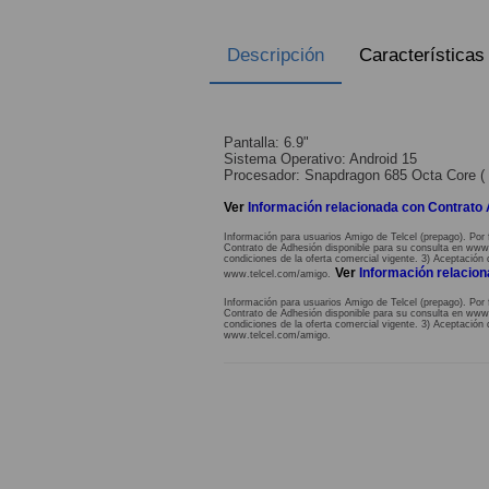
Descripción
Características
Pantalla: 6.9"
Sistema Operativo: Android 15
Procesador: Snapdragon 685 Octa Core ( 
Ver
Información relacionada con Contrato
Información para usuarios Amigo de Telcel (prepago). Por 
Contrato de Adhesión disponible para su consulta en www.te
condiciones de la oferta comercial vigente. 3) Aceptación 
Ver
Información relacio
www.telcel.com/amigo.
Información para usuarios Amigo de Telcel (prepago). Por 
Contrato de Adhesión disponible para su consulta en www.te
condiciones de la oferta comercial vigente. 3) Aceptación 
www.telcel.com/amigo.