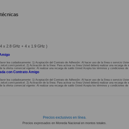
 técnicas
4 x 2.8 GHz + 4 x 1.9 GHz )
 Amigo
favor lea cuidadosamente: 1) Aceptación del Contrato de Adhesión: Al hacer uso de la línea o servicio Uste
lcel.com/cpstelcel. 2) Activación de la línea: Para activar su línea Usted deberá realizar una recarga de s
de la oferta comercial vigente: Al realizar una recarga de saldo Usted Acepta los términos y condiciones de 
nada con Contrato Amigo
favor lea cuidadosamente: 1) Aceptación del Contrato de Adhesión: Al hacer uso de la línea o servicio Uste
lcel.com/cpstelcel. 2) Activación de la línea: Para activar su línea Usted deberá realizar una recarga de s
de la oferta comercial vigente: Al realizar una recarga de saldo Usted Acepta los términos y condiciones de 
Precios exclusivos en línea.
Precios expresados en Moneda Nacional en montos totales.