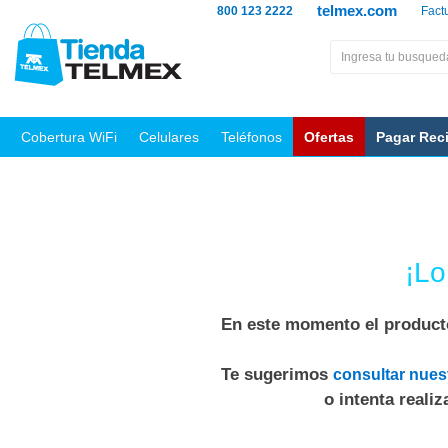
telmex.com
800 123 2222
Fact
Cobertura WiFi
Celulares
Teléfonos
Ofertas
Pagar Rec
¡Lo
En este momento el producto
Te sugerimos
consultar nues
o intenta reali