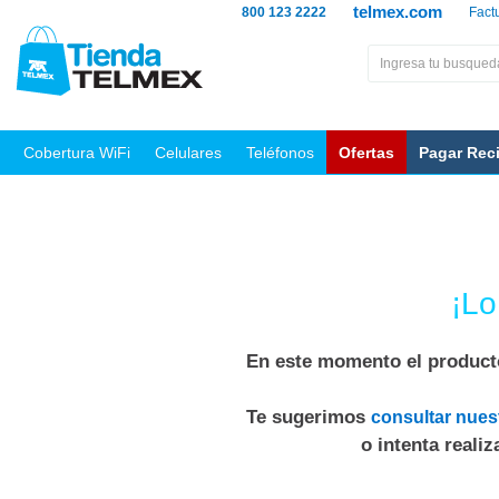
telmex.com
800 123 2222
Fact
Cobertura WiFi
Celulares
Teléfonos
Ofertas
Pagar Rec
¡Lo
En este momento el producto
Te sugerimos
consultar nues
o intenta reali