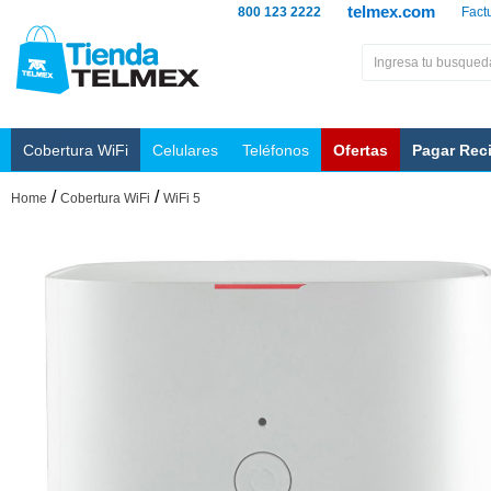
telmex.com
800 123 2222
Fact
Cobertura WiFi
Celulares
Teléfonos
Ofertas
Pagar Rec
/
/
Home
Cobertura WiFi
WiFi 5