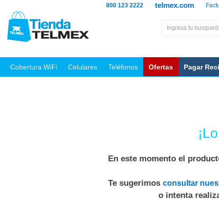
telmex.com
800 123 2222
Fact
Cobertura WiFi
Celulares
Teléfonos
Ofertas
Pagar Rec
¡Lo
En este momento el producto
Te sugerimos
consultar nues
o intenta reali