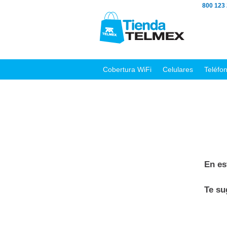
800 123
Cobertura WiFi
Celulares
Teléfo
En es
Te s