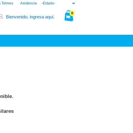
n Telmex
Asistencia
0
Bienvenido, ingresa aquí.
Tu bolsa está vacía.
nible.
ilares