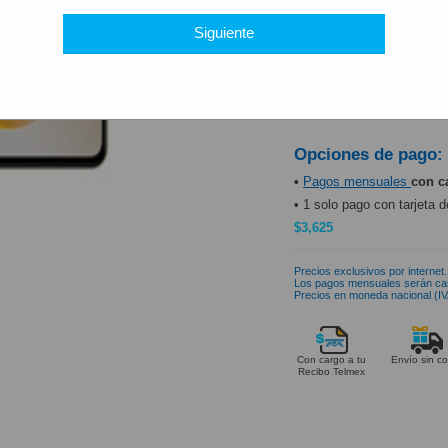
PRODUCTO DISP
Siguiente
Opciones de pago:
•
Pagos mensuales
con c
• 1 solo pago con tarjeta d
$3,625
Precios exclusivos por internet.
Los pagos mensuales serán ca
Precios en moneda nacional (IVA
Con cargo a tu
Envío sin co
Recibo Telmex