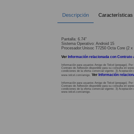
Descripción
Características
Pantalla: 6.74"
Sistema Operativo: Android 15
Procesador:Unisoc T7250 Octa Core (2 x 
Ver
Información relacionada con Contrato
Información para usuarios Amigo de Telcel (prepago). Por 
Contrato de Adhesión disponible para su consulta en www.te
condiciones de la oferta comercial vigente. 3) Aceptación 
Ver
Información relacio
www.telcel.com/amigo.
Información para usuarios Amigo de Telcel (prepago). Por 
Contrato de Adhesión disponible para su consulta en www.te
condiciones de la oferta comercial vigente. 3) Aceptación 
www.telcel.com/amigo.