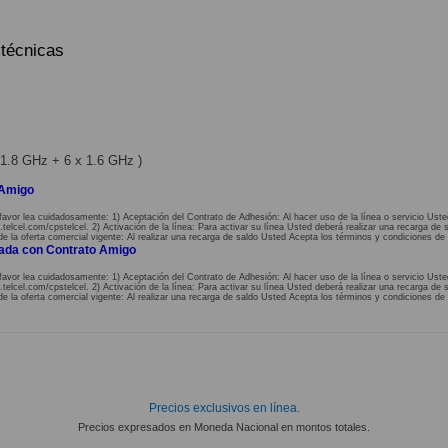
 técnicas
1.8 GHz + 6 x 1.6 GHz )
 Amigo
favor lea cuidadosamente: 1) Aceptación del Contrato de Adhesión: Al hacer uso de la línea o servicio Uste
lcel.com/cpstelcel. 2) Activación de la línea: Para activar su línea Usted deberá realizar una recarga de s
de la oferta comercial vigente: Al realizar una recarga de saldo Usted Acepta los términos y condiciones de 
nada con Contrato Amigo
favor lea cuidadosamente: 1) Aceptación del Contrato de Adhesión: Al hacer uso de la línea o servicio Uste
lcel.com/cpstelcel. 2) Activación de la línea: Para activar su línea Usted deberá realizar una recarga de s
de la oferta comercial vigente: Al realizar una recarga de saldo Usted Acepta los términos y condiciones de 
Precios exclusivos en línea.
Precios expresados en Moneda Nacional en montos totales.