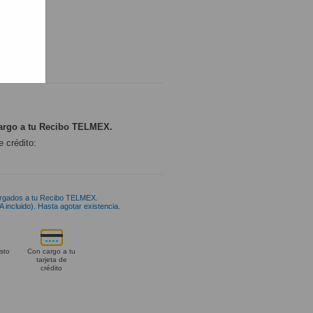
ONIBLE
argo a tu Recibo TELMEX.
e crédito:
rgados a tu Recibo TELMEX.
 incluido). Hasta agotar existencia.
sto
Con cargo a tu
tarjeta de
crédito