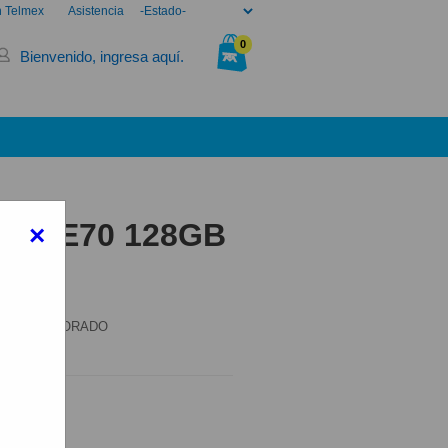
n Telmex
Asistencia
0
Bienvenido, ingresa aquí.
Tu bolsa está vacía.
NOTE70 128GB
×
70 128GB DORADO
elmex