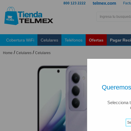
telmex.com
800 123 2222
Fact
Cobertura WiFi
Celulares
Teléfonos
Ofertas
Pagar Rec
/
/
Home
Celulares
Celulares
Queremos 
Selecciona t