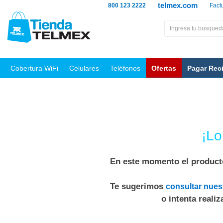
telmex.com
800 123 2222
Fact
Cobertura WiFi
Celulares
Teléfonos
Ofertas
Pagar Rec
¡Lo
En este momento el producto
Te sugerimos
consultar nues
o intenta reali