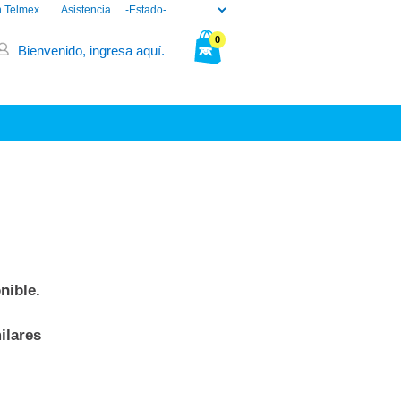
n Telmex
Asistencia
0
Bienvenido, ingresa aquí.
Tu bolsa está vacía.
nible.
ilares