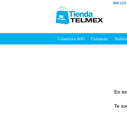
800 123
Cobertura WiFi
Celulares
Teléfo
En es
Te s