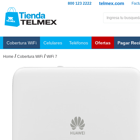
telmex.com
800 123 2222
Fact
Cobertura WiFi
Celulares
Teléfonos
Ofertas
Pagar Rec
/
/
Home
Cobertura WiFi
WiFi 7