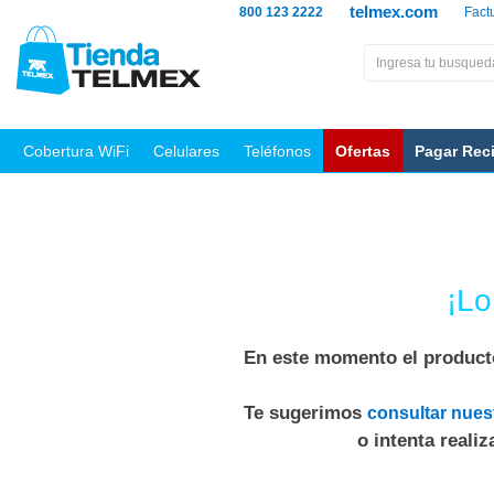
telmex.com
800 123 2222
Fact
Cobertura WiFi
Celulares
Teléfonos
Ofertas
Pagar Rec
¡Lo
En este momento el producto
Te sugerimos
consultar nues
o intenta reali