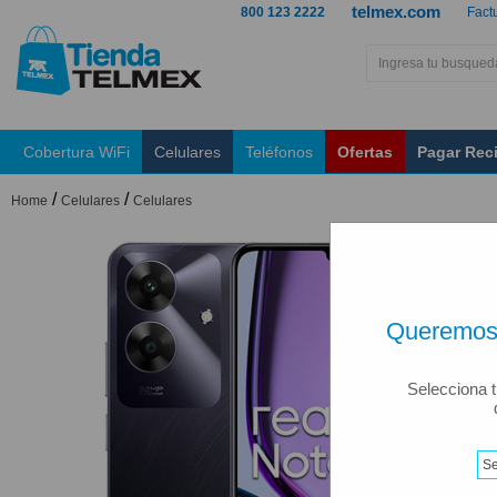
telmex.com
800 123 2222
Fact
Cobertura WiFi
Celulares
Teléfonos
Ofertas
Pagar Rec
/
/
Home
Celulares
Celulares
Queremos 
Selecciona t