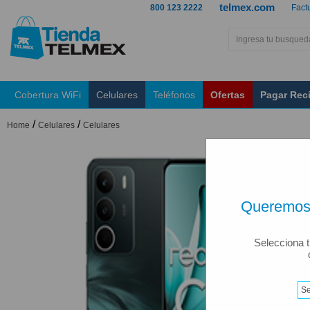
telmex.com
800 123 2222
Fact
Cobertura WiFi
Celulares
Teléfonos
Ofertas
Pagar Rec
/
/
Home
Celulares
Celulares
Queremos 
Selecciona t