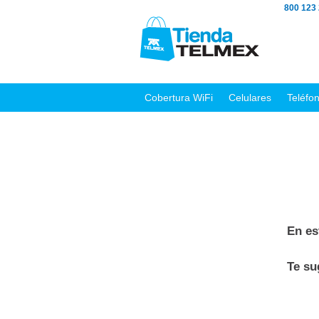
800 123
Cobertura WiFi
Celulares
Teléfo
En es
Te s