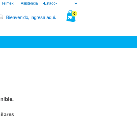
n Telmex
Asistencia
0
Bienvenido, ingresa aquí.
Tu bolsa está vacía.
nible.
ilares