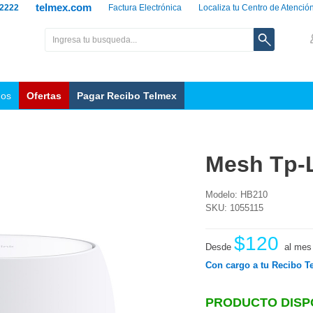
telmex.com
 2222
Factura Electrónica
Localiza tu Centro de Atenció
nos
Ofertas
Pagar Recibo Telmex
Mesh Tp-L
Modelo: HB210
SKU: 1055115
$120
Desde
al mes
Con cargo a tu Recibo T
PRODUCTO DISP