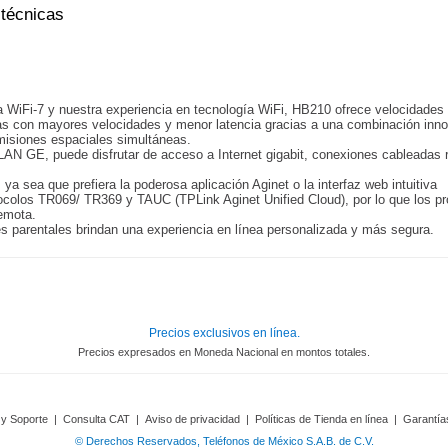
 técnicas
 WiFi-7 y nuestra experiencia en tecnología WiFi, HB210 ofrece velocidades
das con mayores velocidades y menor latencia gracias a una combinación in
smisiones espaciales simultáneas.
 GE, puede disfrutar de acceso a Internet gigabit, conexiones cableadas r
 ya sea que prefiera la poderosa aplicación Aginet o la interfaz web intuitiva
tocolos TR069/ TR369 y TAUC (TPLink Aginet Unified Cloud), por lo que los p
remota.
es parentales brindan una experiencia en línea personalizada y más segura.
Precios exclusivos en línea.
Precios expresados en Moneda Nacional en montos totales.
 y Soporte
|
Consulta CAT
|
Aviso de privacidad
|
Políticas de Tienda en línea
|
Garantía
© Derechos Reservados, Teléfonos de México S.A.B. de C.V.