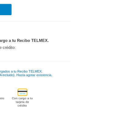
argo a tu Recibo TELMEX.
e crédito:
rgados a tu Recibo TELMEX.
 incluido). Hasta agotar existencia.
sto
Con cargo a tu
tarjeta de
crédito