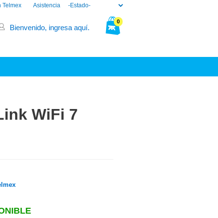
n Telmex
Asistencia
0
Bienvenido, ingresa aquí.
Tu bolsa está vacía.
ink WiFi 7
elmex
ONIBLE