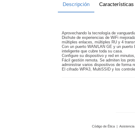
Descripción
Características
Aprovechando la tecnología de vanguardia
Disfrute de experiencias de WiFi mejora
múltiples enlaces, múltiples RU y 4 tran
Con un puerto WAN/LAN GE y un puerto LAN
inteligente que cubre toda su casa.
Configure su dispositivo y red en minutos,
Fácil gestión remota. Se admiten los pro
administrar varios dispositivos de forma 
El cifrado WPA3, MultiSSID y los control
Código de Ética
|
Asistencia