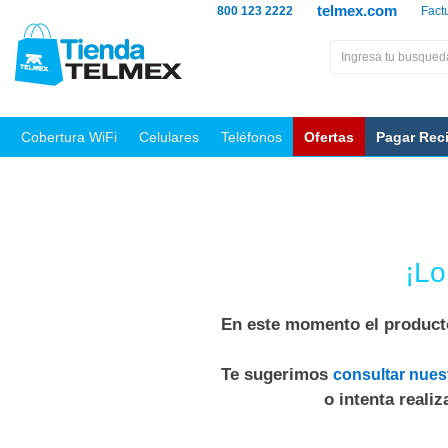
telmex.com
800 123 2222
Fact
Cobertura WiFi
Celulares
Teléfonos
Ofertas
Pagar Rec
¡Lo
En este momento el producto
Te sugerimos
consultar nues
o intenta reali