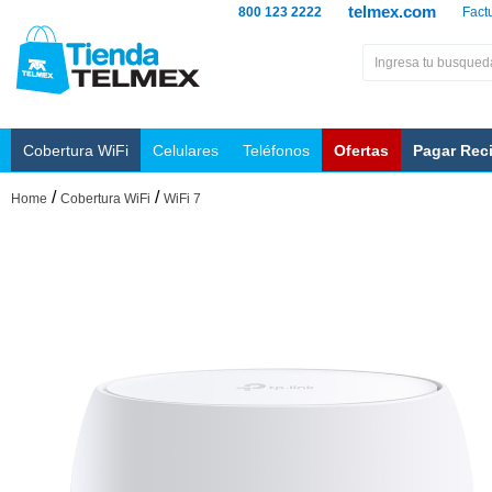
telmex.com
800 123 2222
Fact
Cobertura WiFi
Celulares
Teléfonos
Ofertas
Pagar Rec
/
/
Home
Cobertura WiFi
WiFi 7