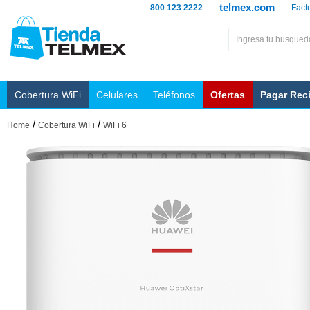
telmex.com
800 123 2222
Fact
Cobertura WiFi
Celulares
Teléfonos
Ofertas
Pagar Rec
/
/
Home
Cobertura WiFi
WiFi 6