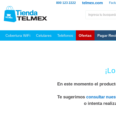
telmex.com
800 123 2222
Fact
Cobertura WiFi
Celulares
Teléfonos
Ofertas
Pagar Rec
¡Lo
En este momento el producto
Te sugerimos
consultar nues
o intenta reali