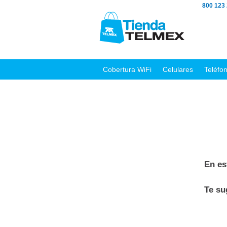
800 123
Cobertura WiFi
Celulares
Teléfo
En es
Te s