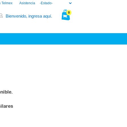
n Telmex
Asistencia
0
Bienvenido, ingresa aquí.
Tu bolsa está vacía.
nible.
ilares