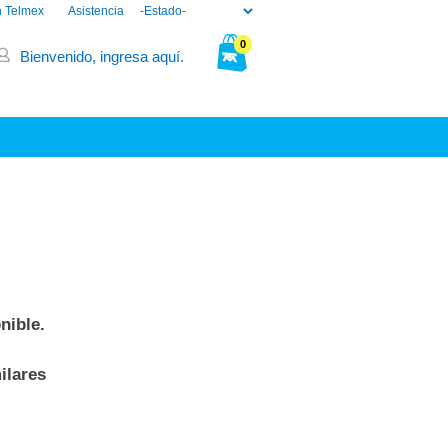
n Telmex
Asistencia
0
Bienvenido, ingresa aquí.
Tu bolsa está vacía.
nible.
ilares