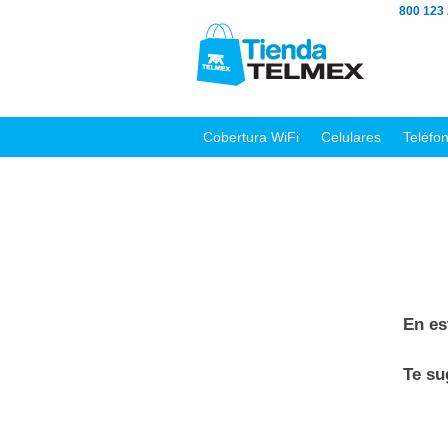
800 123
Cobertura WiFi
Celulares
Teléfo
En es
Te s