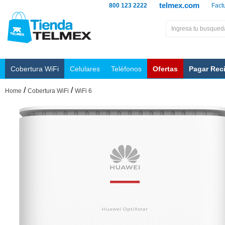
telmex.com
800 123 2222
Fact
Cobertura WiFi
Celulares
Teléfonos
Ofertas
Pagar Rec
/
/
Home
Cobertura WiFi
WiFi 6