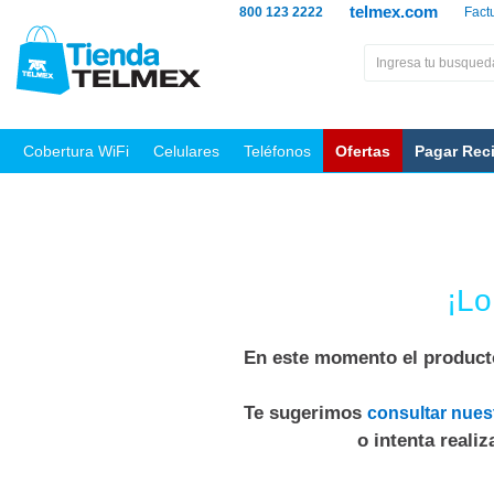
telmex.com
800 123 2222
Fact
Cobertura WiFi
Celulares
Teléfonos
Ofertas
Pagar Rec
¡Lo
En este momento el producto
Te sugerimos
consultar nues
o intenta reali