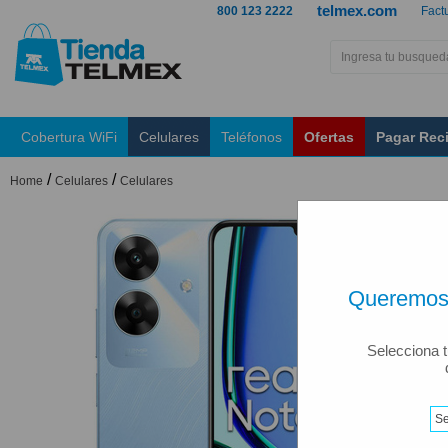
telmex.com
800 123 2222
Fact
Cobertura WiFi
Celulares
Teléfonos
Ofertas
Pagar Rec
/
/
Home
Celulares
Celulares
Queremos 
Selecciona t