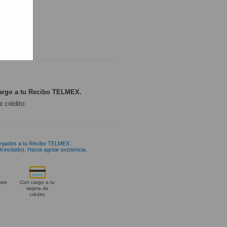
ONIBLE
argo a tu Recibo TELMEX.
e crédito:
rgados a tu Recibo TELMEX.
 incluido). Hasta agotar existencia.
sto
Con cargo a tu
tarjeta de
crédito