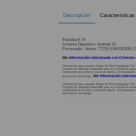
Descripción
Características
Pantalla:6.74
Sistema Operativo: Android 15
Procesador: Unisoc T7250 (UMS9230E) 
Ver
Información relacionada con Contrato
Información para usuarios Amigo de Telcel (prepago). Por 
Contrato de Adhesión disponible para su consulta en www.te
condiciones de la oferta comercial vigente. 3) Aceptación 
Ver
Información relacio
www.telcel.com/amigo.
Información para usuarios Amigo de Telcel (prepago). Por 
Contrato de Adhesión disponible para su consulta en www.te
condiciones de la oferta comercial vigente. 3) Aceptación 
www.telcel.com/amigo.