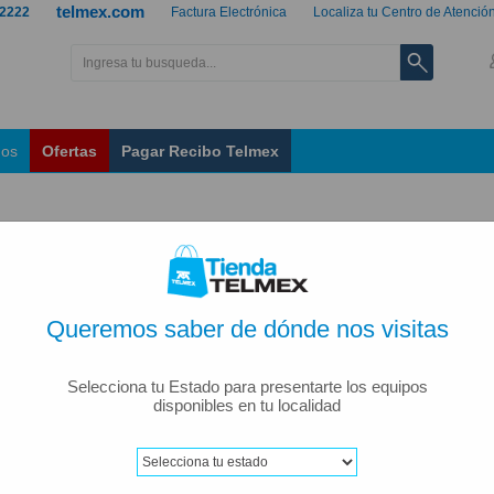
telmex.com
 2222
Factura Electrónica
Localiza tu Centro de Atenció
nos
Ofertas
Pagar Recibo Telmex
REALME 
DORADO
Queremos saber de dónde nos visitas
Modelo: REALME NOTE
SKU: 1055190
Selecciona tu Estado para presentarte los equipos
disponibles en tu localidad
$323
Desde
al mes
Con cargo a tu Recibo T