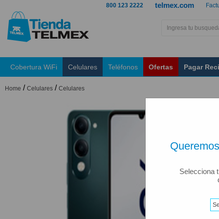
telmex.com
800 123 2222
Fact
Cobertura WiFi
Celulares
Teléfonos
Ofertas
Pagar Rec
/
/
Home
Celulares
Celulares
Queremos 
Selecciona t