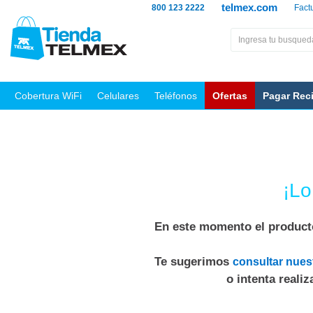
telmex.com
800 123 2222
Fact
Cobertura WiFi
Celulares
Teléfonos
Ofertas
Pagar Rec
¡Lo
En este momento el producto
Te sugerimos
consultar nues
o intenta reali