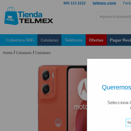
telmex.com
800 123 2222
Fact
Cobertura WiFi
Celulares
Teléfonos
Ofertas
Pagar Rec
/
/
Home
Celulares
Celulares
Queremos 
Selecciona t