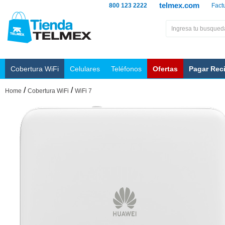
telmex.com
800 123 2222
Fact
Cobertura WiFi
Celulares
Teléfonos
Ofertas
Pagar Rec
/
/
Home
Cobertura WiFi
WiFi 7