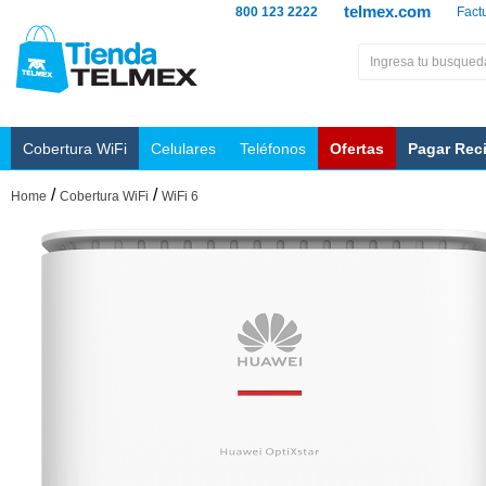
telmex.com
800 123 2222
Fact
Cobertura WiFi
Celulares
Teléfonos
Ofertas
Pagar Rec
/
/
Home
Cobertura WiFi
WiFi 6