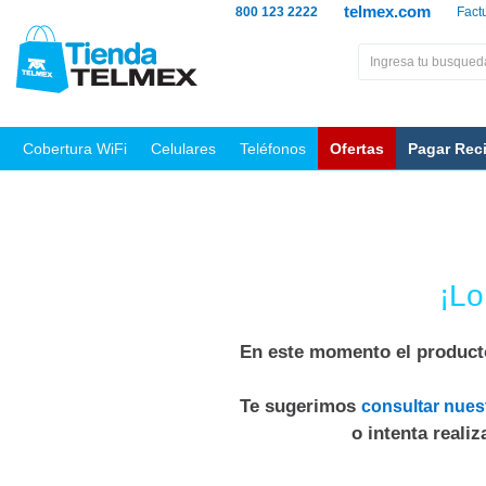
telmex.com
800 123 2222
Fact
Cobertura WiFi
Celulares
Teléfonos
Ofertas
Pagar Rec
¡Lo
En este momento el producto
Te sugerimos
consultar nues
o intenta reali