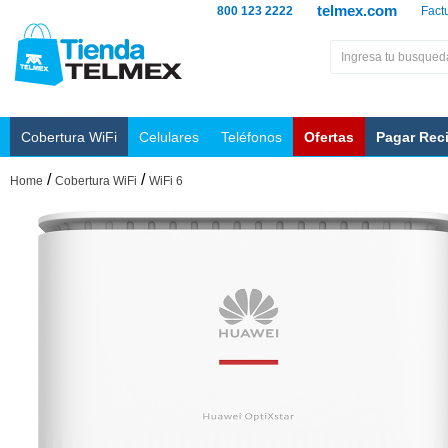
telmex.com
800 123 2222
Fact
Cobertura WiFi
Celulares
Teléfonos
Ofertas
Pagar Rec
/
/
Home
Cobertura WiFi
WiFi 6