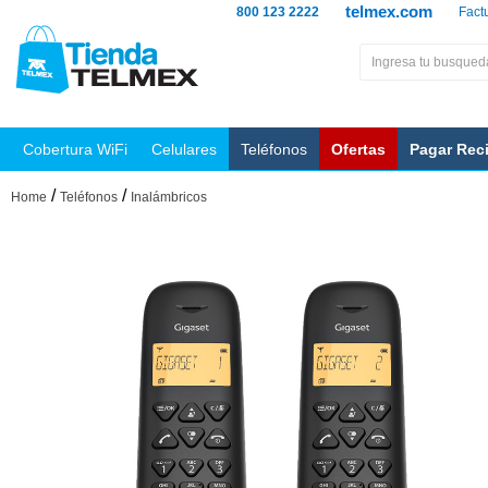
telmex.com
800 123 2222
Fact
Cobertura WiFi
Celulares
Teléfonos
Ofertas
Pagar Rec
/
/
Home
Teléfonos
Inalámbricos