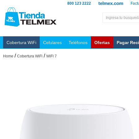
telmex.com
800 123 2222
Fact
Cobertura WiFi
Celulares
Teléfonos
Ofertas
Pagar Rec
/
/
Home
Cobertura WiFi
WiFi 7