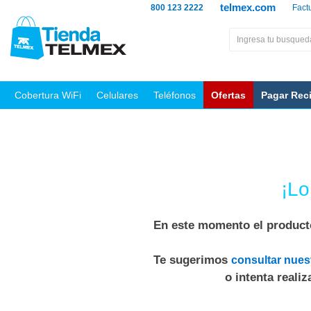
telmex.com
800 123 2222
Fact
Cobertura WiFi
Celulares
Teléfonos
Ofertas
Pagar Rec
¡Lo
En este momento el producto
Te sugerimos
consultar nues
o intenta reali