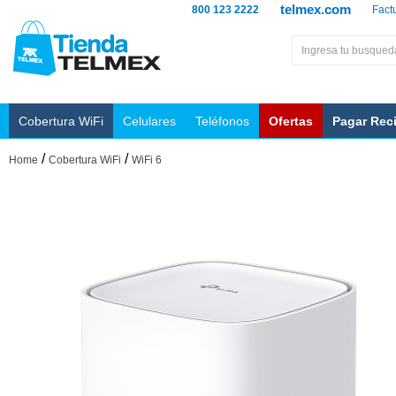
telmex.com
800 123 2222
Fact
Cobertura WiFi
Celulares
Teléfonos
Ofertas
Pagar Rec
/
/
Home
Cobertura WiFi
WiFi 6