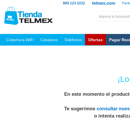
telmex.com
800 123 2222
Fact
Cobertura WiFi
Celulares
Teléfonos
Ofertas
Pagar Rec
¡Lo
En este momento el producto
Te sugerimos
consultar nues
o intenta reali