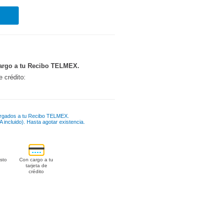
argo a tu Recibo TELMEX.
e crédito:
rgados a tu Recibo TELMEX.
 incluido). Hasta agotar existencia.
sto
Con cargo a tu
tarjeta de
crédito