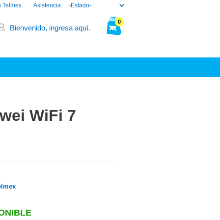
n Telmex
Asistencia
0
Bienvenido, ingresa aquí.
Tu bolsa está vacía.
wei WiFi 7
elmex
ONIBLE