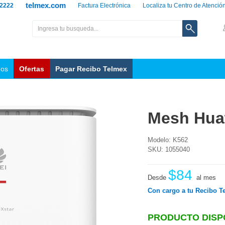
telmex.com
 2222
Factura Electrónica
Localiza tu Centro de Atenció
nos
Ofertas
Pagar Recibo Telmex
Mesh Hua
Modelo: K562
SKU: 1055040
$84
Desde
al mes
Con cargo a tu Recibo T
PRODUCTO DISP