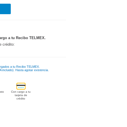
argo a tu Recibo TELMEX.
e crédito:
rgados a tu Recibo TELMEX.
 incluido). Hasta agotar existencia.
sto
Con cargo a tu
tarjeta de
crédito