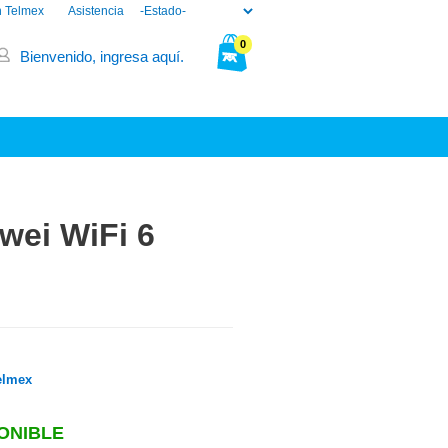
n Telmex
Asistencia
0
Bienvenido, ingresa aquí.
Tu bolsa está vacía.
wei WiFi 6
elmex
ONIBLE