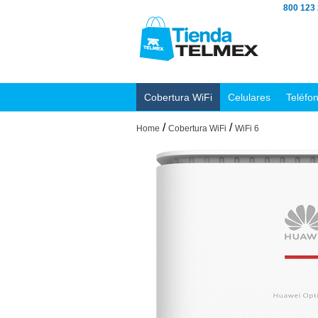
800 123
Cobertura WiFi
Celulares
Teléfo
/
/
Home
Cobertura WiFi
WiFi 6