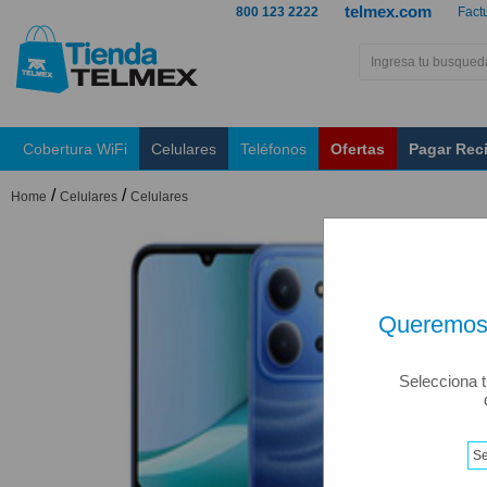
telmex.com
800 123 2222
Fact
Cobertura WiFi
Celulares
Teléfonos
Ofertas
Pagar Rec
/
/
Home
Celulares
Celulares
Queremos 
Selecciona t