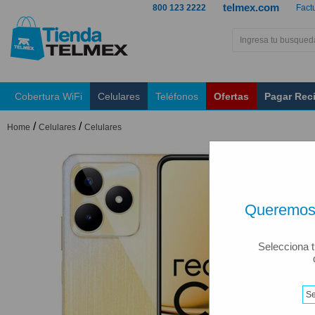
telmex.com
800 123 2222
Fact
Cobertura WiFi
Celulares
Teléfonos
Ofertas
Pagar Rec
/
/
Home
Celulares
Celulares
Queremos 
Selecciona t