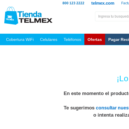
telmex.com
800 123 2222
Fact
Cobertura WiFi
Celulares
Teléfonos
Ofertas
Pagar Rec
¡Lo
En este momento el producto
Te sugerimos
consultar nues
o intenta reali