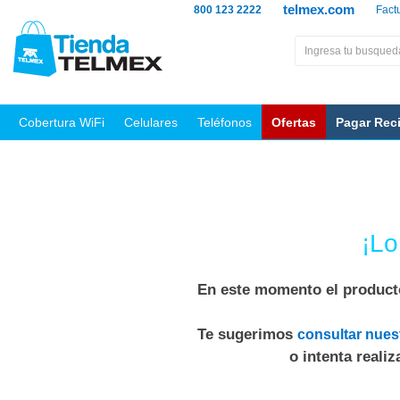
telmex.com
800 123 2222
Fact
Cobertura WiFi
Celulares
Teléfonos
Ofertas
Pagar Rec
¡Lo
En este momento el producto
Te sugerimos
consultar nues
o intenta reali