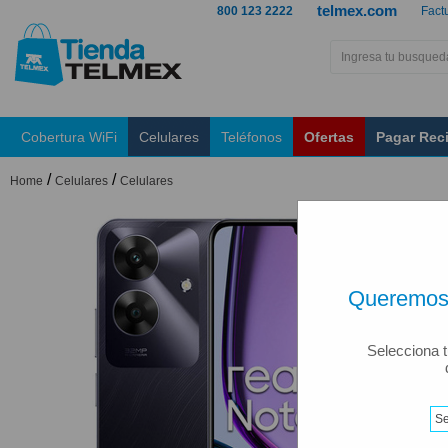
telmex.com
800 123 2222
Fact
Cobertura WiFi
Celulares
Teléfonos
Ofertas
Pagar Rec
/
/
Home
Celulares
Celulares
Queremos 
Selecciona t