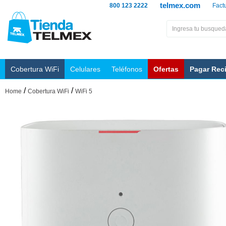
telmex.com
800 123 2222
Fact
Cobertura WiFi
Celulares
Teléfonos
Ofertas
Pagar Rec
/
/
Home
Cobertura WiFi
WiFi 5