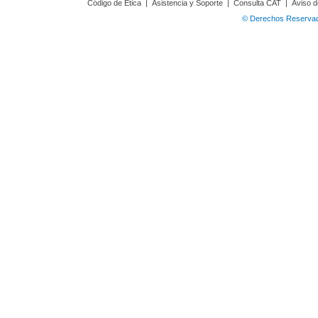
Código de Ética
|
Asistencia y Soporte
|
Consulta CAT
|
Aviso d
© Derechos Reservado